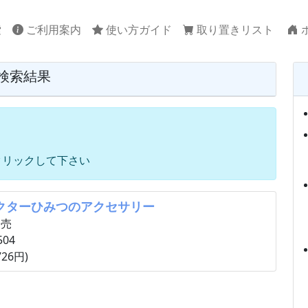
索
ご利用案内
使い方ガイド
取り置きリスト
検索結果
クリックして下さい
クターひみつのアクセサリー
発売
504
26円)