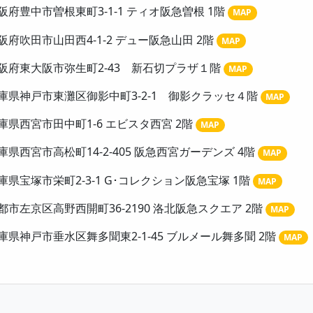
阪府豊中市曽根東町3-1-1 ティオ阪急曽根 1階
MAP
阪府吹田市山田西4-1-2 デュー阪急山田 2階
MAP
阪府東大阪市弥生町2-43 新石切プラザ１階
MAP
庫県神戸市東灘区御影中町3-2-1 御影クラッセ４階
MAP
庫県西宮市田中町1-6 エビスタ西宮 2階
MAP
庫県西宮市高松町14-2-405 阪急西宮ガーデンズ 4階
MAP
庫県宝塚市栄町2-3-1 G･コレクション阪急宝塚 1階
MAP
都市左京区高野西開町36-2190 洛北阪急スクエア 2階
MAP
庫県神戸市垂水区舞多聞東2-1-45 ブルメール舞多聞 2階
MAP