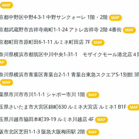
MAP
京都中野区中野4-3-1 中野サンクォーレ 1階・2階
MAP
京都武蔵野市吉祥寺南町1-1-24 アトレ吉祥寺 2階 4番街
MAP
京都町田市原町田6-1-11 ルミネ町田店 7F
MAP
奈川県横浜市都筑区中川中央1-31-1 モザイクモール港北店４
AP
奈川県横浜市青葉区青葉台2-1-1 青葉台東急スクエアS-1別館 3
MAP
葉県市川市市川1-1-1 シャポー市川 1階
MAP
玉県さいたま市大宮区錦町630 ルミネ大宮店 ルミネ1 B1F
MAP
玉県川越市脇田本町39-19 ルミネ川越店 4F
MAP
阪市北区芝田1-1-3 阪急大阪梅田駅 2階
MAP