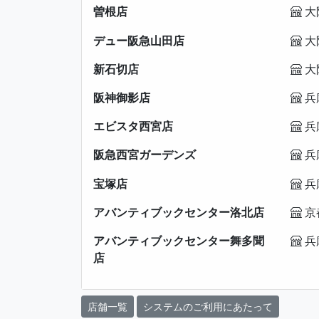
曽根店
大
デュー阪急山田店
大
新石切店
大
阪神御影店
兵
エビスタ西宮店
兵
阪急西宮ガーデンズ
兵
宝塚店
兵
アバンティブックセンター洛北店
京
アバンティブックセンター舞多聞
兵
店
店舗一覧
システムのご利用にあたって