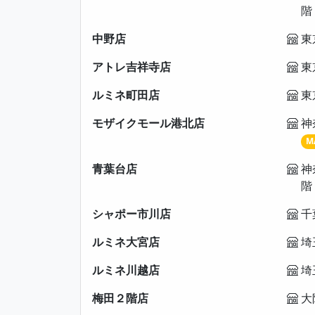
階
中野店
東
アトレ吉祥寺店
東
ルミネ町田店
東
モザイクモール港北店
神
M
青葉台店
神
階
シャポー市川店
千
ルミネ大宮店
埼
ルミネ川越店
埼
梅田２階店
大