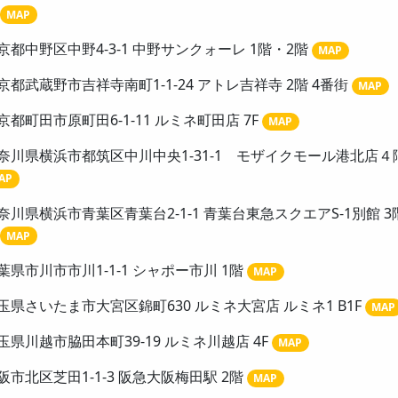
MAP
京都中野区中野4-3-1 中野サンクォーレ 1階・2階
MAP
京都武蔵野市吉祥寺南町1-1-24 アトレ吉祥寺 2階 4番街
MAP
京都町田市原町田6-1-11 ルミネ町田店 7F
MAP
奈川県横浜市都筑区中川中央1-31-1 モザイクモール港北店４
AP
奈川県横浜市青葉区青葉台2-1-1 青葉台東急スクエアS-1別館 3
MAP
葉県市川市市川1-1-1 シャポー市川 1階
MAP
玉県さいたま市大宮区錦町630 ルミネ大宮店 ルミネ1 B1F
MAP
玉県川越市脇田本町39-19 ルミネ川越店 4F
MAP
阪市北区芝田1-1-3 阪急大阪梅田駅 2階
MAP