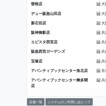
曽根店
大
デュー阪急山田店
大
新石切店
大
阪神御影店
兵
エビスタ西宮店
兵
阪急西宮ガーデンズ
兵
宝塚店
兵
アバンティブックセンター洛北店
京
アバンティブックセンター舞多聞
兵
店
店舗一覧
システムのご利用にあたって