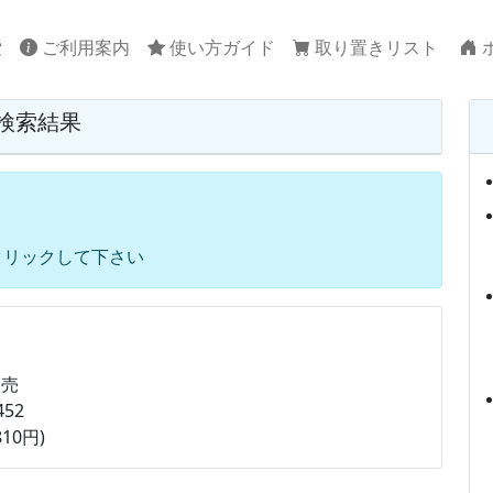
索
ご利用案内
使い方ガイド
取り置きリスト
検索結果
クリックして下さい
発売
452
10円)