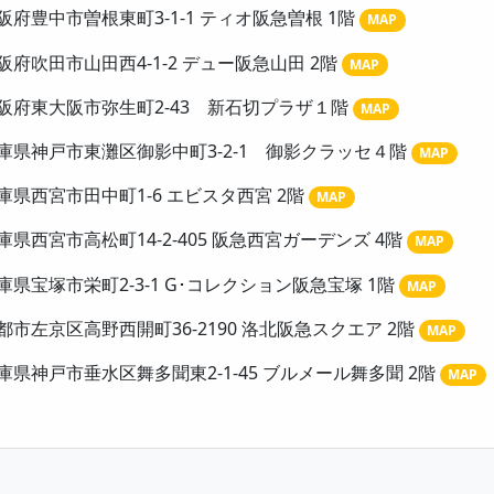
阪府豊中市曽根東町3-1-1 ティオ阪急曽根 1階
MAP
阪府吹田市山田西4-1-2 デュー阪急山田 2階
MAP
阪府東大阪市弥生町2-43 新石切プラザ１階
MAP
庫県神戸市東灘区御影中町3-2-1 御影クラッセ４階
MAP
庫県西宮市田中町1-6 エビスタ西宮 2階
MAP
庫県西宮市高松町14-2-405 阪急西宮ガーデンズ 4階
MAP
庫県宝塚市栄町2-3-1 G･コレクション阪急宝塚 1階
MAP
都市左京区高野西開町36-2190 洛北阪急スクエア 2階
MAP
庫県神戸市垂水区舞多聞東2-1-45 ブルメール舞多聞 2階
MAP