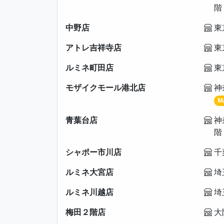
階
中野店
東
アトレ吉祥寺店
東
ルミネ町田店
東
モザイクモール港北店
神
M
青葉台店
神
階
シャポー市川店
千
ルミネ大宮店
埼
ルミネ川越店
埼
梅田２階店
大