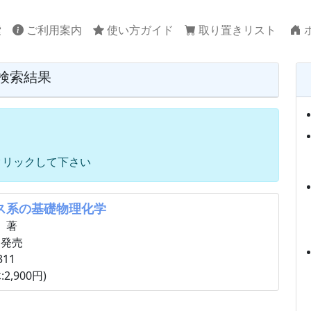
索
ご利用案内
使い方ガイド
取り置きリスト
検索結果
クリックして下さい
ス系の基礎物理化学
）著
 発売
311
2,900円)