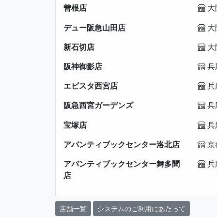
曽根店
大
デュー阪急山田店
大
新石切店
大
阪神御影店
兵
エビスタ西宮店
兵
阪急西宮ガーデンズ
兵
宝塚店
兵
アバンティブックセンター洛北店
京
アバンティブックセンター舞多聞
兵
店
店舗一覧
システムのご利用にあたって