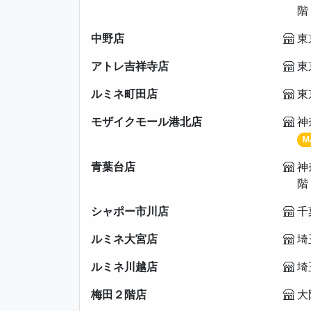
階
中野店
東
アトレ吉祥寺店
東
ルミネ町田店
東
モザイクモール港北店
神
M
青葉台店
神
階
シャポー市川店
千
ルミネ大宮店
埼
ルミネ川越店
埼
梅田２階店
大