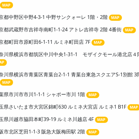
MAP
京都中野区中野4-3-1 中野サンクォーレ 1階・2階
MAP
京都武蔵野市吉祥寺南町1-1-24 アトレ吉祥寺 2階 4番街
MAP
京都町田市原町田6-1-11 ルミネ町田店 7F
MAP
奈川県横浜市都筑区中川中央1-31-1 モザイクモール港北店４
AP
奈川県横浜市青葉区青葉台2-1-1 青葉台東急スクエアS-1別館 3
MAP
葉県市川市市川1-1-1 シャポー市川 1階
MAP
玉県さいたま市大宮区錦町630 ルミネ大宮店 ルミネ1 B1F
MAP
玉県川越市脇田本町39-19 ルミネ川越店 4F
MAP
阪市北区芝田1-1-3 阪急大阪梅田駅 2階
MAP