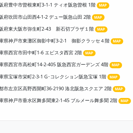
阪府豊中市曽根東町3-1-1 ティオ阪急曽根 1階
MAP
阪府吹田市山田西4-1-2 デュー阪急山田 2階
MAP
阪府東大阪市弥生町2-43 新石切プラザ１階
MAP
庫県神戸市東灘区御影中町3-2-1 御影クラッセ４階
MAP
庫県西宮市田中町1-6 エビスタ西宮 2階
MAP
庫県西宮市高松町14-2-405 阪急西宮ガーデンズ 4階
MAP
庫県宝塚市栄町2-3-1 G･コレクション阪急宝塚 1階
MAP
都市左京区高野西開町36-2190 洛北阪急スクエア 2階
MAP
庫県神戸市垂水区舞多聞東2-1-45 ブルメール舞多聞 2階
MAP