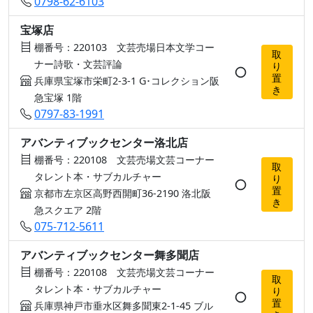
0798-62-6103
宝塚店
棚番号：220103 文芸売場日本文学コー
取
ナー詩歌・文芸評論
り
○
置
兵庫県宝塚市栄町2-3-1 G･コレクション阪
き
急宝塚 1階
0797-83-1991
アバンティブックセンター洛北店
棚番号：220108 文芸売場文芸コーナー
取
タレント本・サブカルチャー
り
○
置
京都市左京区高野西開町36-2190 洛北阪
き
急スクエア 2階
075-712-5611
アバンティブックセンター舞多聞店
棚番号：220108 文芸売場文芸コーナー
取
タレント本・サブカルチャー
り
○
置
兵庫県神戸市垂水区舞多聞東2-1-45 ブル