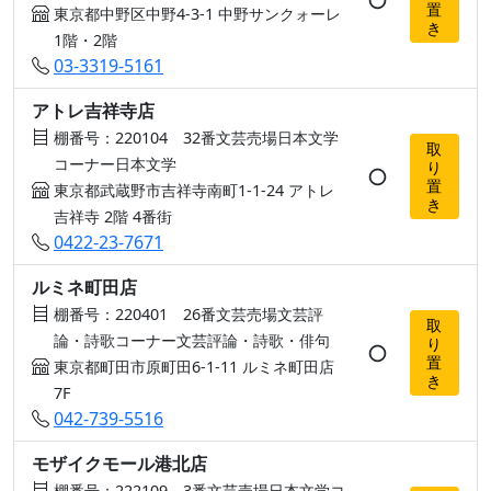
置
東京都中野区中野4-3-1 中野サンクォーレ
き
1階・2階
03-3319-5161
アトレ吉祥寺店
棚番号：220104 32番文芸売場日本文学
取
コーナー日本文学
り
○
置
東京都武蔵野市吉祥寺南町1-1-24 アトレ
き
吉祥寺 2階 4番街
0422-23-7671
ルミネ町田店
棚番号：220401 26番文芸売場文芸評
取
論・詩歌コーナー文芸評論・詩歌・俳句
り
○
置
東京都町田市原町田6-1-11 ルミネ町田店
き
7F
042-739-5516
モザイクモール港北店
棚番号：222109 3番文芸売場日本文学コ