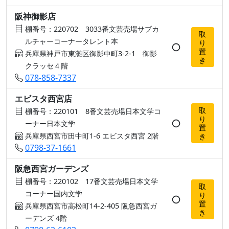
阪神御影店
棚番号：220702 3033番文芸売場サブカ
取
ルチャーコーナータレント本
り
○
置
兵庫県神戸市東灘区御影中町3-2-1 御影
き
クラッセ４階
078-858-7337
エビスタ西宮店
取
棚番号：220101 8番文芸売場日本文学コ
り
○
ーナー日本文学
置
兵庫県西宮市田中町1-6 エビスタ西宮 2階
き
0798-37-1661
阪急西宮ガーデンズ
棚番号：220102 17番文芸売場日本文学
取
コーナー国内文学
り
○
置
兵庫県西宮市高松町14-2-405 阪急西宮ガ
き
ーデンズ 4階