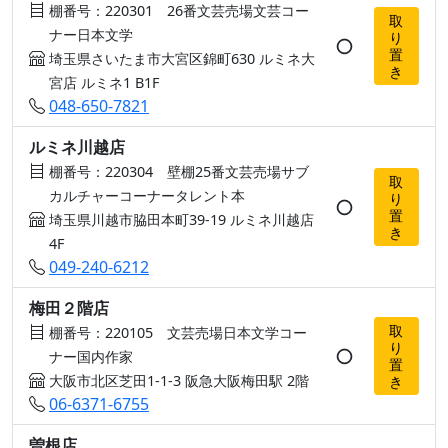
棚番号：220301 26番文芸売場文芸コー
取
ナー日本文学
り
○
置
埼玉県さいたま市大宮区錦町630 ルミネ大
き
宮店 ルミネ1 B1F
048-650-7821
ルミネ川越店
棚番号：220304 壁棚25番文芸売場サブ
取
カルチャーコーナータレント本
り
○
置
埼玉県川越市脇田本町39-19 ルミネ川越店
き
4F
049-240-6212
梅田２階店
取
棚番号：220105 文芸売場日本文学コー
り
○
ナー国内作家
置
大阪市北区芝田1-1-3 阪急大阪梅田駅 2階
き
06-6371-6755
曽根店