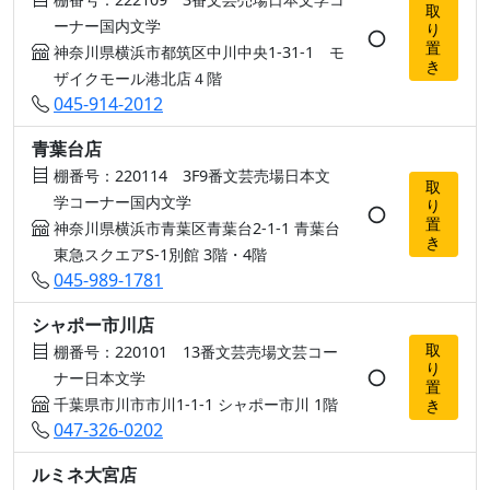
取
ーナー国内文学
り
○
置
神奈川県横浜市都筑区中川中央1-31-1 モ
き
ザイクモール港北店４階
045-914-2012
青葉台店
棚番号：220114 3F9番文芸売場日本文
取
学コーナー国内文学
り
○
置
神奈川県横浜市青葉区青葉台2-1-1 青葉台
き
東急スクエアS-1別館 3階・4階
045-989-1781
シャポー市川店
取
棚番号：220101 13番文芸売場文芸コー
り
○
ナー日本文学
置
千葉県市川市市川1-1-1 シャポー市川 1階
き
047-326-0202
ルミネ大宮店