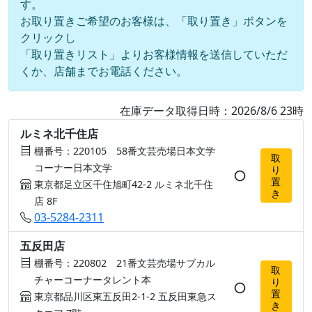
す。
お取り置きご希望のお客様は、「取り置き」ボタンを
クリックし
「取り置きリスト」よりお客様情報を送信していただ
くか、店舗までお電話ください。
在庫データ取得日時：2026/8/6 23時
ルミネ北千住店
棚番号：220105 58番文芸売場日本文学
取
コーナー日本文学
り
○
置
東京都足立区千住旭町42-2 ルミネ北千住
き
店 8F
03-5284-2311
五反田店
棚番号：220802 21番文芸売場サブカル
取
チャーコーナータレント本
り
○
置
東京都品川区東五反田2-1-2 五反田東急ス
き