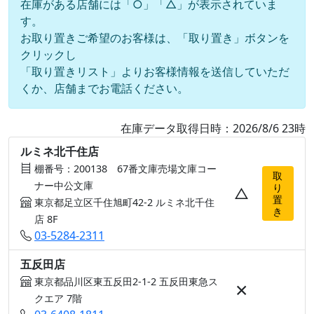
在庫がある店舗には「○」「△」が表示されていま
す。
お取り置きご希望のお客様は、「取り置き」ボタンを
クリックし
「取り置きリスト」よりお客様情報を送信していただ
くか、店舗までお電話ください。
在庫データ取得日時：2026/8/6 23時
ルミネ北千住店
棚番号：200138 67番文庫売場文庫コー
取
ナー中公文庫
り
△
置
東京都足立区千住旭町42-2 ルミネ北千住
き
店 8F
03-5284-2311
五反田店
東京都品川区東五反田2-1-2 五反田東急ス
×
クエア 7階