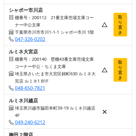
シャポー市川店
取
棚番号：200112 21番文庫売場文庫コー
り
△
ナー中公文庫
置
千葉県市川市市川1-1-1 シャポー市川 1階
き
047-326-0202
ルミネ大宮店
棚番号：200140 壁棚43番文庫売場文庫
取
コーナー中公・ちくま文庫
り
△
置
埼玉県さいたま市大宮区錦町630 ルミネ大
き
宮店 ルミネ1 B1F
048-650-7821
ルミネ川越店
埼玉県川越市脇田本町39-19 ルミネ川越店
×
4F
049-240-6212
梅田２階店