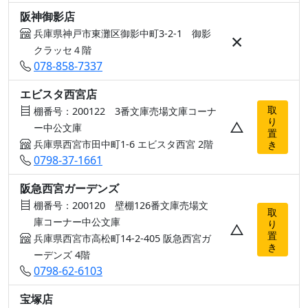
阪神御影店
兵庫県神戸市東灘区御影中町3-2-1 御影
×
クラッセ４階
078-858-7337
エビスタ西宮店
取
棚番号：200122 3番文庫売場文庫コーナ
り
△
ー中公文庫
置
兵庫県西宮市田中町1-6 エビスタ西宮 2階
き
0798-37-1661
阪急西宮ガーデンズ
棚番号：200120 壁棚126番文庫売場文
取
庫コーナー中公文庫
り
△
置
兵庫県西宮市高松町14-2-405 阪急西宮ガ
き
ーデンズ 4階
0798-62-6103
宝塚店