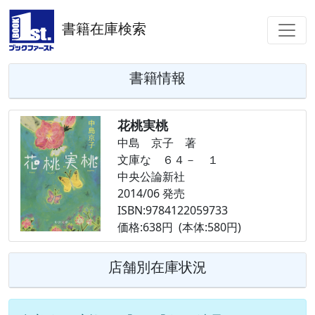
書籍在庫検索
書籍情報
花桃実桃
中島 京子 著
文庫な ６４－ １
中央公論新社
2014/06 発売
ISBN:9784122059733
価格:638円 (本体:580円)
店舗別在庫状況