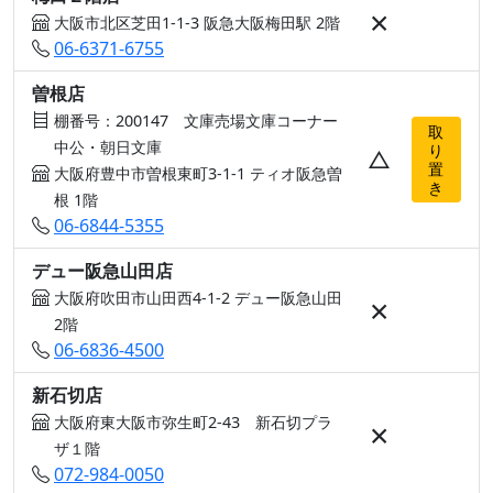
×
大阪市北区芝田1-1-3 阪急大阪梅田駅 2階
06-6371-6755
曽根店
棚番号：200147 文庫売場文庫コーナー
取
中公・朝日文庫
り
△
置
大阪府豊中市曽根東町3-1-1 ティオ阪急曽
き
根 1階
06-6844-5355
デュー阪急山田店
大阪府吹田市山田西4-1-2 デュー阪急山田
×
2階
06-6836-4500
新石切店
大阪府東大阪市弥生町2-43 新石切プラ
×
ザ１階
072-984-0050