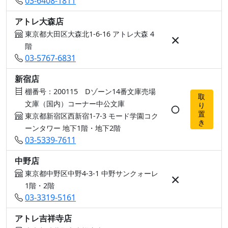
03-6408-1811
アトレ大森店
東京都大田区大森北1-6-16 アトレ大森 4
×
階
03-5767-6831
新宿店
棚番号：200115 Dゾーン14番文庫売場
取
文庫（国内）コーナー中公文庫
り
○
置
東京都新宿区西新宿1-7-3 モード学園コク
き
ーンタワー 地下1階・地下2階
03-5339-7611
中野店
東京都中野区中野4-3-1 中野サンクォーレ
×
1階・2階
03-3319-5161
アトレ吉祥寺店