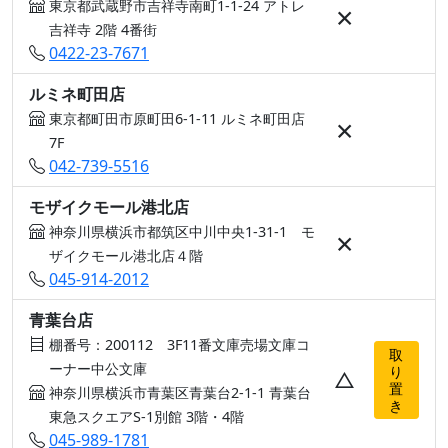
東京都武蔵野市吉祥寺南町1-1-24 アトレ
×
吉祥寺 2階 4番街
0422-23-7671
ルミネ町田店
東京都町田市原町田6-1-11 ルミネ町田店
×
7F
042-739-5516
モザイクモール港北店
神奈川県横浜市都筑区中川中央1-31-1 モ
×
ザイクモール港北店４階
045-914-2012
青葉台店
棚番号：200112 3F11番文庫売場文庫コ
取
ーナー中公文庫
り
△
置
神奈川県横浜市青葉区青葉台2-1-1 青葉台
き
東急スクエアS-1別館 3階・4階
045-989-1781