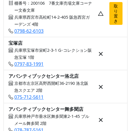
棚番号：200106 7番文庫売場文庫コーナ
取
ー文春文庫
り
△
置
兵庫県西宮市高松町14-2-405 阪急西宮ガ
き
ーデンズ 4階
0798-62-6103
宝塚店
兵庫県宝塚市栄町2-3-1 G･コレクション阪
×
急宝塚 1階
0797-83-1991
アバンティブックセンター洛北店
京都市左京区高野西開町36-2190 洛北阪
×
急スクエア 2階
075-712-5611
アバンティブックセンター舞多聞店
兵庫県神戸市垂水区舞多聞東2-1-45 ブル
×
メール舞多聞 2階
078-787-5161