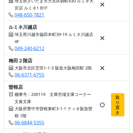
埼玉県さいたま市大宮区錦町630 ルミネ大
×
宮店 ルミネ1 B1F
048-650-7821
ルミネ川越店
埼玉県川越市脇田本町39-19 ルミネ川越店
×
4F
049-240-6212
梅田２階店
×
大阪市北区芝田1-1-3 阪急大阪梅田駅 2階
06-6371-6755
曽根店
棚番号：200119 文庫売場文庫コーナー
取
文春文庫
り
○
置
大阪府豊中市曽根東町3-1-1 ティオ阪急曽
き
根 1階
06-6844-5355