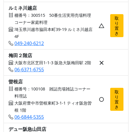
ルミネ川越店
棚番号：300515 50番生活実用売場料理
取
コーナー家庭料理
り
△
置
埼玉県川越市脇田本町39-19 ルミネ川越店
き
4F
049-240-6212
梅田２階店
×
大阪市北区芝田1-1-3 阪急大阪梅田駅 2階
06-6371-6755
曽根店
棚番号：100108 雑誌売場雑誌コーナー
取
料理誌
り
○
置
大阪府豊中市曽根東町3-1-1 ティオ阪急曽
き
根 1階
06-6844-5355
デュー阪急山田店