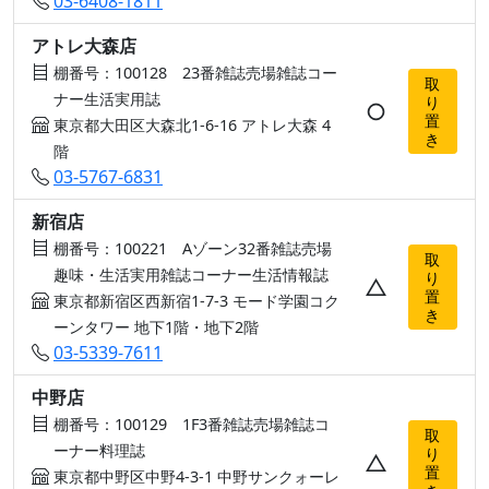
03-6408-1811
アトレ大森店
棚番号：100128 23番雑誌売場雑誌コー
取
ナー生活実用誌
り
○
置
東京都大田区大森北1-6-16 アトレ大森 4
き
階
03-5767-6831
新宿店
棚番号：100221 Aゾーン32番雑誌売場
取
趣味・生活実用雑誌コーナー生活情報誌
り
△
置
東京都新宿区西新宿1-7-3 モード学園コク
き
ーンタワー 地下1階・地下2階
03-5339-7611
中野店
棚番号：100129 1F3番雑誌売場雑誌コ
取
ーナー料理誌
り
△
置
東京都中野区中野4-3-1 中野サンクォーレ