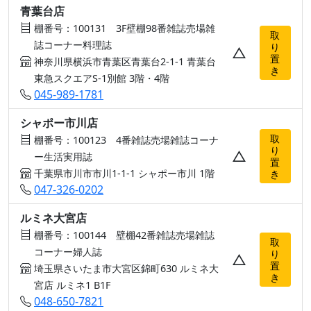
青葉台店
棚番号：100131 3F壁棚98番雑誌売場雑
取
誌コーナー料理誌
り
△
置
神奈川県横浜市青葉区青葉台2-1-1 青葉台
き
東急スクエアS-1別館 3階・4階
045-989-1781
シャポー市川店
取
棚番号：100123 4番雑誌売場雑誌コーナ
り
△
ー生活実用誌
置
千葉県市川市市川1-1-1 シャポー市川 1階
き
047-326-0202
ルミネ大宮店
棚番号：100144 壁棚42番雑誌売場雑誌
取
コーナー婦人誌
り
△
置
埼玉県さいたま市大宮区錦町630 ルミネ大
き
宮店 ルミネ1 B1F
048-650-7821