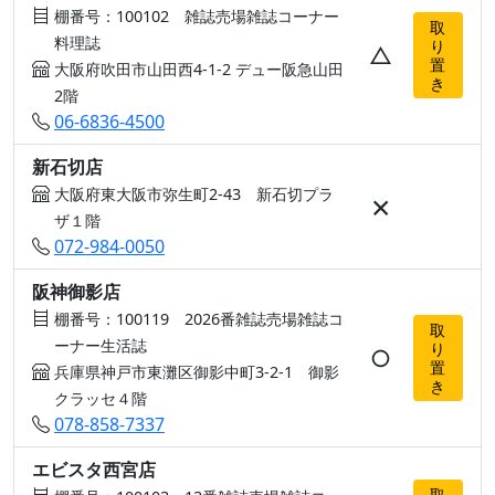
棚番号：100102 雑誌売場雑誌コーナー
取
料理誌
り
△
置
大阪府吹田市山田西4-1-2 デュー阪急山田
き
2階
06-6836-4500
新石切店
大阪府東大阪市弥生町2-43 新石切プラ
×
ザ１階
072-984-0050
阪神御影店
棚番号：100119 2026番雑誌売場雑誌コ
取
ーナー生活誌
り
○
置
兵庫県神戸市東灘区御影中町3-2-1 御影
き
クラッセ４階
078-858-7337
エビスタ西宮店
取