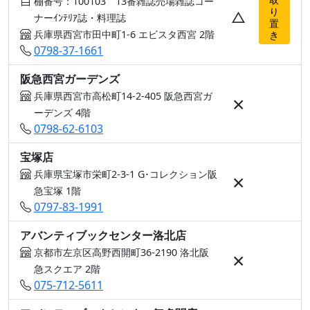
棚番号：100103 13番雑誌売場雑誌コー
り
△
ナーｲﾝﾃﾘｱ誌・料理誌
置
兵庫県西宮市田中町1-6 エビスタ西宮 2階
き
0798-37-1661
阪急西宮ガーデンズ
兵庫県西宮市高松町14-2-405 阪急西宮ガ
×
ーデンズ 4階
0798-62-6103
宝塚店
兵庫県宝塚市栄町2-3-1 G･コレクション阪
×
急宝塚 1階
0797-83-1991
アバンティブックセンター洛北店
京都市左京区高野西開町36-2190 洛北阪
×
急スクエア 2階
075-712-5611