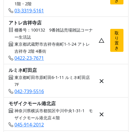
き
1階・2階
03-3319-5161
アトレ吉祥寺店
棚番号：100132 9番雑誌売場雑誌コーナ
取
ー生活誌
り
△
置
東京都武蔵野市吉祥寺南町1-1-24 アトレ
き
吉祥寺 2階 4番街
0422-23-7671
ルミネ町田店
東京都町田市原町田6-1-11 ルミネ町田店
×
7F
042-739-5516
モザイクモール港北店
神奈川県横浜市都筑区中川中央1-31-1 モ
×
ザイクモール港北店４階
045-914-2012