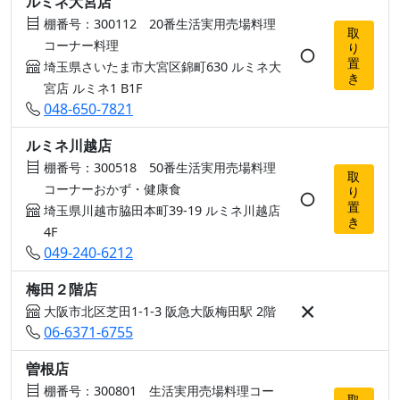
ルミネ大宮店
棚番号：300112 20番生活実用売場料理
取
コーナー料理
り
○
置
埼玉県さいたま市大宮区錦町630 ルミネ大
き
宮店 ルミネ1 B1F
048-650-7821
ルミネ川越店
棚番号：300518 50番生活実用売場料理
取
コーナーおかず・健康食
り
○
置
埼玉県川越市脇田本町39-19 ルミネ川越店
き
4F
049-240-6212
梅田２階店
×
大阪市北区芝田1-1-3 阪急大阪梅田駅 2階
06-6371-6755
曽根店
棚番号：300801 生活実用売場料理コー
取