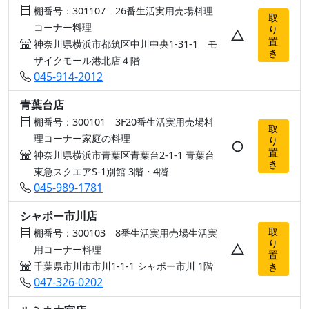
棚番号：301107 26番生活実用売場料理
取
コーナー料理
り
△
置
神奈川県横浜市都筑区中川中央1-31-1 モ
き
ザイクモール港北店４階
045-914-2012
青葉台店
棚番号：300101 3F20番生活実用売場料
取
理コーナー家庭の料理
り
○
置
神奈川県横浜市青葉区青葉台2-1-1 青葉台
き
東急スクエアS-1別館 3階・4階
045-989-1781
シャポー市川店
取
棚番号：300103 8番生活実用売場生活実
り
△
用コーナー料理
置
千葉県市川市市川1-1-1 シャポー市川 1階
き
047-326-0202