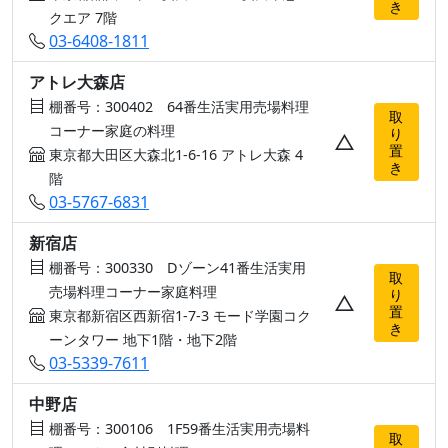
き
クエア 7階
03-6408-1811
アトレ大森店
棚番号：300402 64番生活実用売場料理
取
コーナー家庭の料理
り
△
置
東京都大田区大森北1-6-16 アトレ大森 4
き
階
03-5767-6831
新宿店
棚番号：300330 Dゾーン41番生活実用
取
売場料理コーナー家庭料理
り
△
置
東京都新宿区西新宿1-7-3 モード学園コク
き
ーンタワー 地下1階・地下2階
03-5339-7611
中野店
棚番号：300106 1F59番生活実用売場料
取