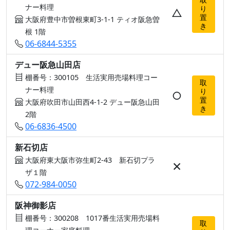
ナー料理
り
△
置
大阪府豊中市曽根東町3-1-1 ティオ阪急曽
き
根 1階
06-6844-5355
デュー阪急山田店
棚番号：300105 生活実用売場料理コー
取
ナー料理
り
○
置
大阪府吹田市山田西4-1-2 デュー阪急山田
き
2階
06-6836-4500
新石切店
大阪府東大阪市弥生町2-43 新石切プラ
×
ザ１階
072-984-0050
阪神御影店
棚番号：300208 1017番生活実用売場料
取