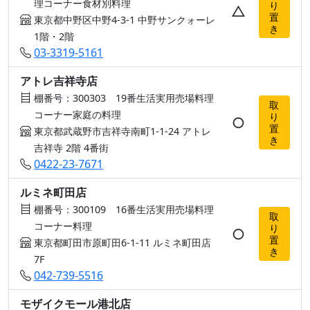
理コーナー食材別料理
り
△
置
東京都中野区中野4-3-1 中野サンクォーレ
き
1階・2階
03-3319-5161
アトレ吉祥寺店
棚番号：300303 19番生活実用売場料理
取
コーナー家庭の料理
り
○
置
東京都武蔵野市吉祥寺南町1-1-24 アトレ
き
吉祥寺 2階 4番街
0422-23-7671
ルミネ町田店
棚番号：300109 16番生活実用売場料理
取
コーナー料理
り
○
置
東京都町田市原町田6-1-11 ルミネ町田店
き
7F
042-739-5516
モザイクモール港北店