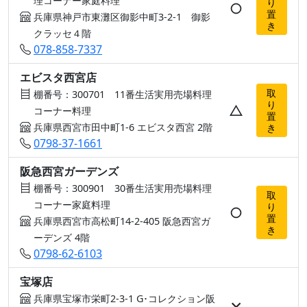
理コーナー家庭料理
り
○
置
兵庫県神戸市東灘区御影中町3-2-1 御影
き
クラッセ４階
078-858-7337
エビスタ西宮店
取
棚番号：300701 11番生活実用売場料理
り
△
コーナー料理
置
兵庫県西宮市田中町1-6 エビスタ西宮 2階
き
0798-37-1661
阪急西宮ガーデンズ
棚番号：300901 30番生活実用売場料理
取
コーナー家庭料理
り
○
置
兵庫県西宮市高松町14-2-405 阪急西宮ガ
き
ーデンズ 4階
0798-62-6103
宝塚店
兵庫県宝塚市栄町2-3-1 G･コレクション阪
×