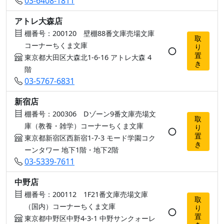
03-6408-1811
アトレ大森店
棚番号：200120 壁棚88番文庫売場文庫
取
コーナーちくま文庫
り
○
置
東京都大田区大森北1-6-16 アトレ大森 4
き
階
03-5767-6831
新宿店
棚番号：200306 Dゾーン9番文庫売場文
取
庫（教養・雑学）コーナーちくま文庫
り
○
置
東京都新宿区西新宿1-7-3 モード学園コク
き
ーンタワー 地下1階・地下2階
03-5339-7611
中野店
棚番号：200112 1F21番文庫売場文庫
取
（国内）コーナーちくま文庫
り
○
置
東京都中野区中野4-3-1 中野サンクォーレ