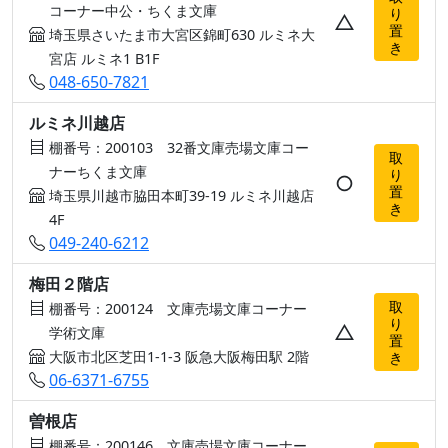
コーナー中公・ちくま文庫
り
△
置
埼玉県さいたま市大宮区錦町630 ルミネ大
き
宮店 ルミネ1 B1F
048-650-7821
ルミネ川越店
棚番号：200103 32番文庫売場文庫コー
取
ナーちくま文庫
り
○
置
埼玉県川越市脇田本町39-19 ルミネ川越店
き
4F
049-240-6212
梅田２階店
取
棚番号：200124 文庫売場文庫コーナー
り
△
学術文庫
置
大阪市北区芝田1-1-3 阪急大阪梅田駅 2階
き
06-6371-6755
曽根店
棚番号：200146 文庫売場文庫コーナー