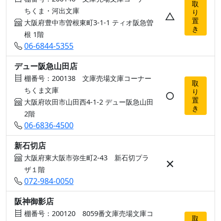
取
ちくま・河出文庫
り
△
置
大阪府豊中市曽根東町3-1-1 ティオ阪急曽
き
根 1階
06-6844-5355
デュー阪急山田店
棚番号：200138 文庫売場文庫コーナー
取
ちくま文庫
り
○
置
大阪府吹田市山田西4-1-2 デュー阪急山田
き
2階
06-6836-4500
新石切店
大阪府東大阪市弥生町2-43 新石切プラ
×
ザ１階
072-984-0050
阪神御影店
棚番号：200120 8059番文庫売場文庫コ
取