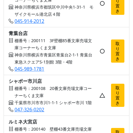
り
○
置
神奈川県横浜市都筑区中川中央1-31-1 モ
き
ザイクモール港北店４階
045-914-2012
青葉台店
棚番号：200111 3F壁棚85番文庫売場文
取
庫コーナーちくま文庫
り
○
置
神奈川県横浜市青葉区青葉台2-1-1 青葉台
き
東急スクエアS-1別館 3階・4階
045-989-1781
シャポー市川店
取
棚番号：200108 20番文庫売場文庫コー
り
△
ナーちくま文庫
置
千葉県市川市市川1-1-1 シャポー市川 1階
き
047-326-0202
ルミネ大宮店
棚番号：200140 壁棚43番文庫売場文庫
取