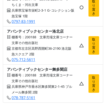
取
ちくま・河出文庫
り
○
置
兵庫県宝塚市栄町2-3-1 G･コレクション阪
き
急宝塚 1階
0797-83-1991
アバンティブックセンター洛北店
棚番号：200188 文庫売場文庫コーナー
取
文庫その他出版社
り
△
置
京都市左京区高野西開町36-2190 洛北阪
き
急スクエア 2階
075-712-5611
アバンティブックセンター舞多聞店
棚番号：200188 文庫売場文庫コーナー
取
文庫その他出版社
り
△
置
兵庫県神戸市垂水区舞多聞東2-1-45 ブル
き
メール舞多聞 2階
078-787-5161