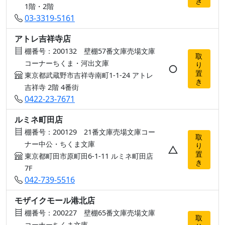
き
1階・2階
03-3319-5161
アトレ吉祥寺店
棚番号：200132 壁棚57番文庫売場文庫
取
コーナーちくま・河出文庫
り
○
置
東京都武蔵野市吉祥寺南町1-1-24 アトレ
き
吉祥寺 2階 4番街
0422-23-7671
ルミネ町田店
棚番号：200129 21番文庫売場文庫コー
取
ナー中公・ちくま文庫
り
△
置
東京都町田市原町田6-1-11 ルミネ町田店
き
7F
042-739-5516
モザイクモール港北店
棚番号：200227 壁棚65番文庫売場文庫
取
コーナーちくま文庫