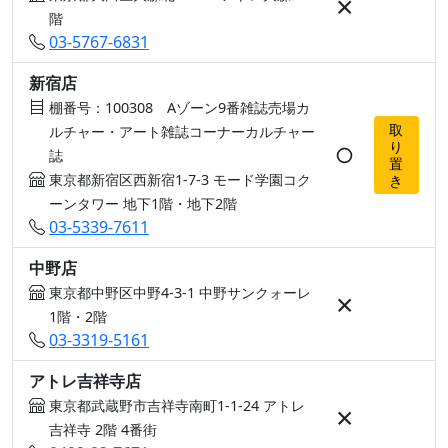
×
階
03-5767-6831
新宿店
棚番号：100308 Aゾーン9番雑誌売場カ
取
ルチャー・アート雑誌コーナーカルチャー
り
○
誌
置
東京都新宿区西新宿1-7-3 モード学園コク
き
ーンタワー 地下1階・地下2階
03-5339-7611
中野店
東京都中野区中野4-3-1 中野サンクォーレ
×
1階・2階
03-3319-5161
アトレ吉祥寺店
東京都武蔵野市吉祥寺南町1-1-24 アトレ
×
吉祥寺 2階 4番街