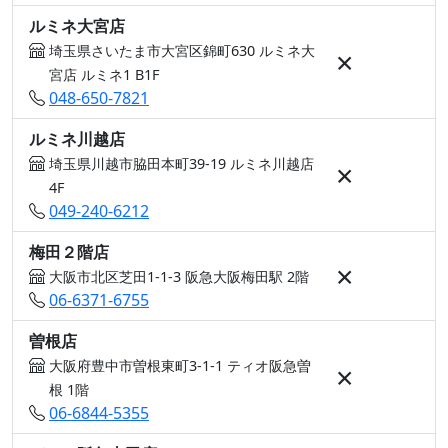
ルミネ大宮店
埼玉県さいたま市大宮区錦町630 ルミネ大
×
宮店 ルミネ1 B1F
048-650-7821
ルミネ川越店
埼玉県川越市脇田本町39-19 ルミネ川越店
×
4F
049-240-6212
梅田２階店
×
大阪市北区芝田1-1-3 阪急大阪梅田駅 2階
06-6371-6755
曽根店
大阪府豊中市曽根東町3-1-1 ティオ阪急曽
×
根 1階
06-6844-5355